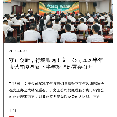
2026-07-06
守正创新，行稳致远！文王公司2026半年
度营销复盘暨下半年攻坚部署会召开
7月3日，文王公司2026半年度营销复盘暨下半年攻坚部署会
在文王办公大楼隆重召开。文王公司总经理靳少虎，销售公
司总经理李丙更，财务总监尹景先以及公司各区域、平台负
责人及核心经销商代表齐聚现场，共同参会。总经办主任马
1
宗学主持大会，拉开大会帷幕。
/
1